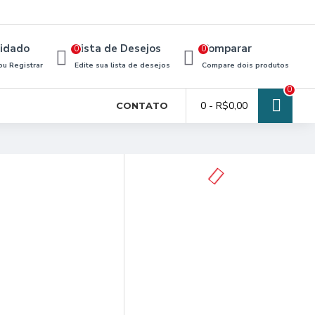
idado
Lista de Desejos
Comparar
0
0
ou Registrar
Edite sua lista de desejos
Compare dois produtos
0
0 - R$0,00
CONTATO