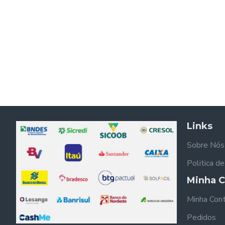
Links
Sobre Nós
Politica d
Minha C
Minha Con
Pedidos