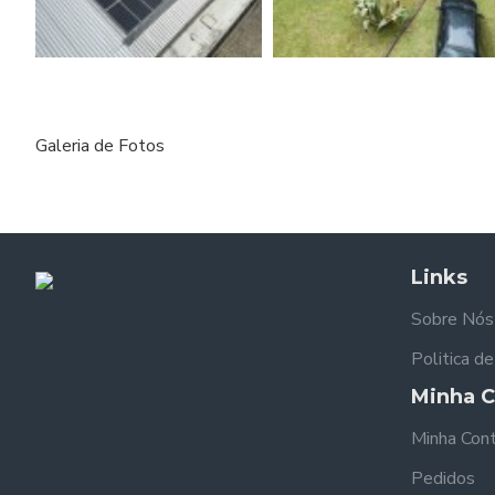
Galeria de Fotos
Links
Sobre Nós
Politica d
Minha C
Minha Con
Pedidos