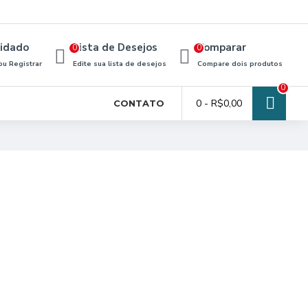
idado
Lista de Desejos
Comparar
0
0
ou Registrar
Edite sua lista de desejos
Compare dois produtos
0
0 - R$0,00
CONTATO